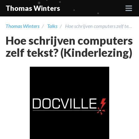
Thomas Winters
Thomas Winters
Talks
Hoe schrijven computers zelf tekst? (Kinderlezing)
Projects
Hoe schrijven computers
Academic
zelf tekst? (Kinderlezing)
Talks
Press
Contact